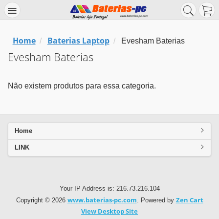
Home
Baterias Laptop
/
/
Evesham Baterias
Evesham Baterias
Não existem produtos para essa categoria.
Home
LINK
Your IP Address is: 216.73.216.104
www.baterias-pc.com
Zen Cart
Copyright © 2026
. Powered by
View Desktop Site