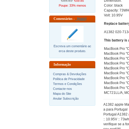
€89.85
Dimension:
€59.85
Color: black
Poupe: 33% menos
Capacity: 73W
Volt: 10.95V
Comentários -
[mais]
Replace batter
A1382 020-7134
This battery is
Escreva um comentário ac
MacBook Pro "Co
erca deste produto.
MacBook Pro "Co
MacBook Pro "Co
MacBook Pro "Co
Informação
MacBook Pro "Co
MacBook Pro "Co
Compras & Devoluções
MacBook Pro "C
Política de Privacidade
MacBook Pro "C
Termos e Condições
MacBook Pro "C
Contacte-nos
MC721LL/A, MC
Mapa do Site
Anular Subscrição
A1382 apple Ma
a para Portugal
Portugal A1382
:: 10.95V :: 73w
verifique se a f