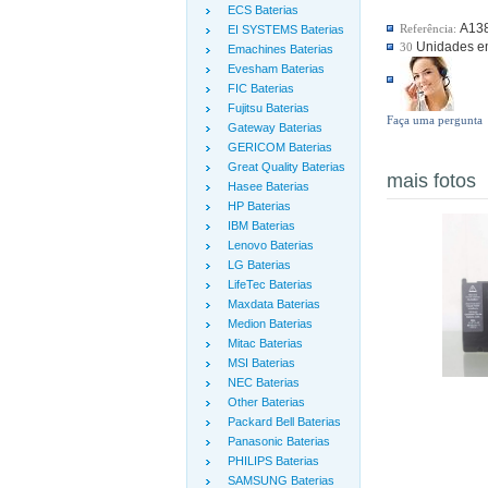
ECS Baterias
A13
Referência:
EI SYSTEMS Baterias
Unidades e
30
Emachines Baterias
Evesham Baterias
FIC Baterias
Fujitsu Baterias
Faça uma pergunta
Gateway Baterias
GERICOM Baterias
Great Quality Baterias
mais fotos
Hasee Baterias
HP Baterias
IBM Baterias
Lenovo Baterias
LG Baterias
LifeTec Baterias
Maxdata Baterias
Medion Baterias
Mitac Baterias
MSI Baterias
NEC Baterias
Other Baterias
Packard Bell Baterias
Panasonic Baterias
PHILIPS Baterias
SAMSUNG Baterias