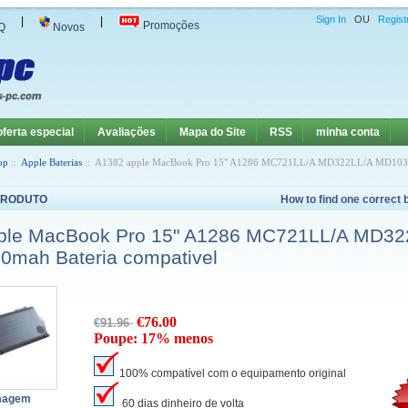
Sign In
OU
Regist
|
|
Promoções
Q
Novos
oferta especial
Avaliações
Mapa do Site
RSS
minha conta
op
::
Apple Baterias
:: A1382 apple MacBook Pro 15" A1286 MC721LL/A MD322LL/A MD103L
PRODUTO
How to find one correct 
ple MacBook Pro 15" A1286 MC721LL/A MD3
0mah Bateria compativel
€76.00
€91.96
Poupe: 17% menos
100% compatível com o equipamento original
Imagem
60 dias dinheiro de volta