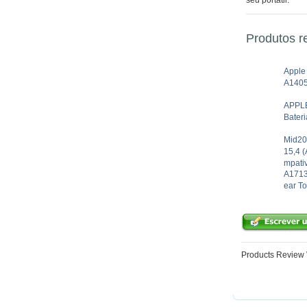
seu portátil.
Produtos r
Apple
A1405
APPLE
Bateri
Mid20
15,4 
mpati
A1713
ear To
Products Review