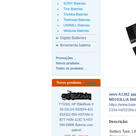
SONY Baterias
Tiny Baterias
Toshiba Baterias
Twinhead Baterias
UNIWILL Baterias
Winbook Baterias
Digital Batteries
ferramenta bateria
Promoções ...
Novos produtos...
Todos os produtos ...
Novos produtos -
[mais]
novo A1382 ap
MD103LL/A 660
TT03XL HP EliteBook 8
https://www.ba
50 G6,G5 932824-421
21lla-md322lla-
933322-855 HSTNN-U
B7T HSN-113C-5 HST
Descrição:
NN-DB8K Bateria com
pativel
Battery Type: Li