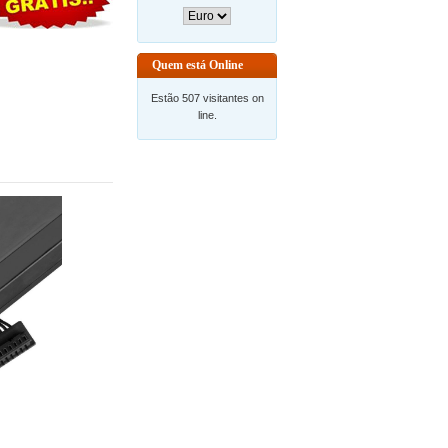
Quem está Online
Estão 507 visitantes on
line.