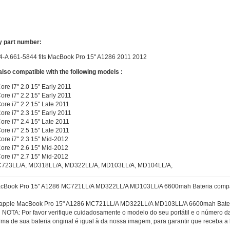
H
y part number:
-A 661-5844 fits MacBook Pro 15" A1286 2011 2012
 also compatible with the following models :
re i7" 2.0 15" Early 2011
re i7" 2.2 15" Early 2011
re i7" 2.2 15" Late 2011
re i7" 2.3 15" Early 2011
re i7" 2.4 15" Late 2011
re i7" 2.5 15" Late 2011
ore i7" 2.3 15" Mid-2012
ore i7" 2.6 15" Mid-2012
ore i7" 2.7 15" Mid-2012
723LL/A, MD318LL/A, MD322LL/A, MD103LL/A, MD104LL/A,
cBook Pro 15" A1286 MC721LL/A MD322LL/A MD103LL/A 6600mah Bateria compati
 apple MacBook Pro 15" A1286 MC721LL/A MD322LL/A MD103LL/A 6600mah Bateri
h
NOTA: Por favor verifique cuidadosamente o modelo do seu portátil e o número da 
orma de sua bateria original é igual à da nossa imagem, para garantir que receba a 