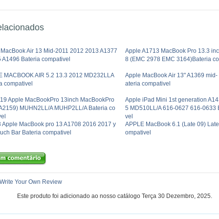
elacionados
 MacBook Air 13 Mid-2011 2012 2013 A1377
Apple A1713 MacBook Pro 13.3 inc
 A1496 Bateria compativel
8 (EMC 2978 EMC 3164)Bateria co
 MACBOOK AIR 5.2 13.3 2012 MD232LLA
Apple MacBook Air 13" A1369 mid-
a compativel
ateria compativel
19 Apple MacBookPro 13inch MacBookPro
Apple iPad Mini 1st generation A1
(A2159) MUHN2LL/A MUHP2LL/A Bateria co
5 MD510LL/A 616-0627 616-0633 B
vel
vel
 Apple MacBook pro 13 A1708 2016 2017 y
APPLE MacBook 6.1 (Late 09) Late 
uch Bar Bateria compativel
ompativel
Write Your Own Review
Este produto foi adicionado ao nosso catálogo Terça 30 Dezembro, 2025.