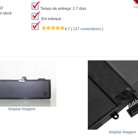
82
Tempo de entrega: 2-7 dias
m stock
Em estoque
4.7
(
147 comentários
)
Ampliar Imagem
Ampliar Imagem