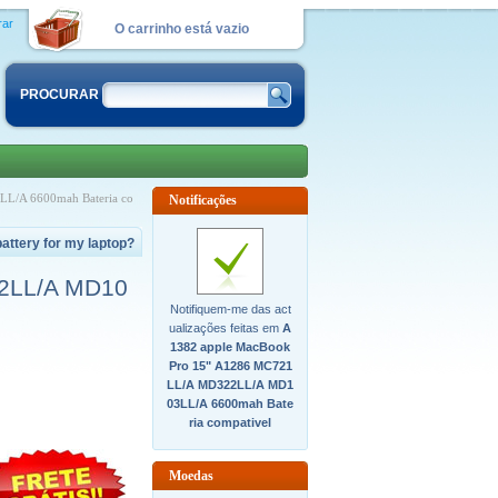
rar
O carrinho está vazio
PROCURAR
L/A 6600mah Bateria co
Notificações
battery for my laptop?
22LL/A MD10
Notifiquem-me das act
ualizações feitas em
A
1382 apple MacBook
Pro 15" A1286 MC721
LL/A MD322LL/A MD1
03LL/A 6600mah Bate
ria compativel
Moedas