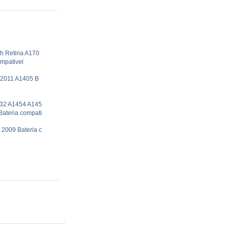
h Retina A170
mpativel
 2011 A1405 B
432 A1454 A145
ateria compati
2009 Bateria c